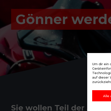
Gönner werd
Um dir ein
Geräteinfo
Technologi
auf dieser
zurückzieh
Alle
Sie wollen Teil der „Fam