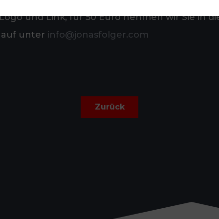
Logo und Link, für 50 Euro nehmen wir Sie in die
 auf unter
info@jonasfolger.com
Zurück