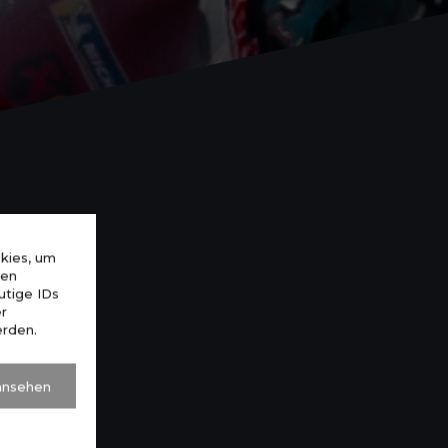
okies, um
sen
utige IDs
er
erden.
 ansehen