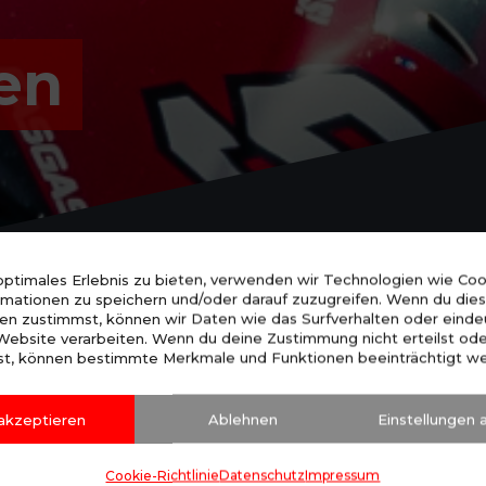
en
 optimales Erlebnis zu bieten, verwenden wir Technologien wie Co
rmationen zu speichern und/oder darauf zuzugreifen. Wenn du die
en zustimmst, können wir Daten wie das Surfverhalten oder einde
 Website verarbeiten. Wenn du deine Zustimmung nicht erteilst od
st, können bestimmte Merkmale und Funktionen beeinträchtigt w
 akzeptieren
Ablehnen
Einstellungen
ilie“ werden?
Cookie-Richtlinie
Datenschutz
Impressum