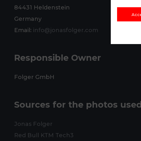
84431 Heldenstein
Acc
Germany
Email:
info@jonasfolger.com
Responsible Owner
Folger GmbH
Sources for the photos use
Jonas Folger
Red Bull KTM Tech3