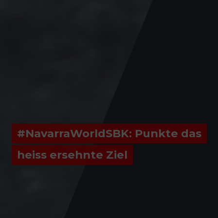
#NavarraWorldSBK: Punkte das
heiss ersehnte Ziel